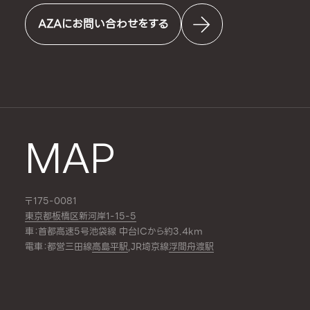
AZAにお問い合わせをする
MAP
〒175-0081
東京都板橋区新河岸1-15-5
車：首都高速5号池袋線 中台ICから約3.4km
電車：都営三田線
高島平駅
,JR埼京線
浮間舟渡駅