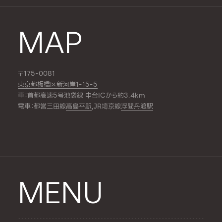
MAP
〒175-0081
東京都板橋区新河岸1-15-5
車：首都高速5号池袋線 中台ICから約3.4km
電車：都営三田線
高島平駅
,JR埼京線
浮間舟渡駅
MENU