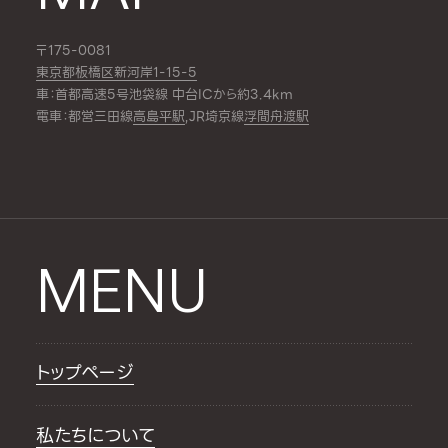
〒175-0081
東京都板橋区新河岸1-15-5
車：首都高速5号池袋線 中台ICから約3.4km
電車：都営三田線
高島平駅
,JR埼京線
浮間舟渡駅
MENU
トップページ
私たちについて