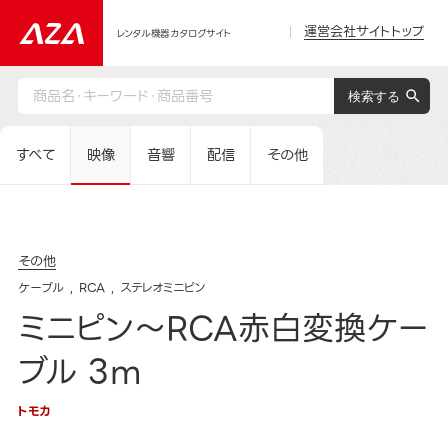
運営会社サイトトップ
レンタル機器カタログサイト
すべて
映像
音響
配信
その他
その他
ケーブル
RCA
ステレオミニピン
ミニピン～RCA赤白変換ケー
ブル 3m
トモカ