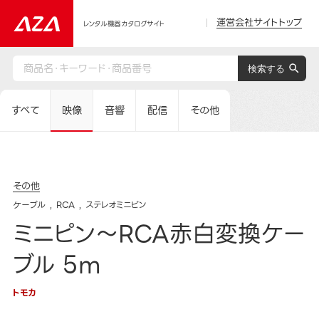
運営会社サイトトップ
レンタル機器カタログサイト
すべて
映像
音響
配信
その他
その他
ケーブル
RCA
ステレオミニピン
ミニピン～RCA赤白変換ケー
ブル 5m
トモカ