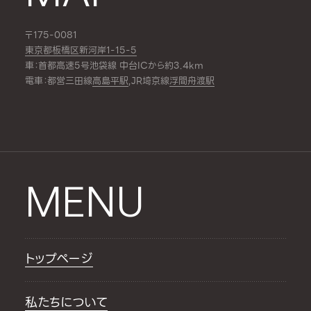
〒175-0081
東京都板橋区新河岸1-15-5
車：首都高速5号池袋線 中台ICから約3.4km
電車：都営三田線
高島平駅
,JR埼京線
浮間舟渡駅
MENU
トップページ
私たちについて