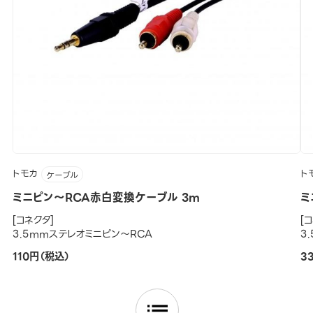
トモカ
ト
ケーブル
ミニピン～RCA赤白変換ケーブル 3m
ミ
[コネクタ]
[
3.5mmステレオミニピン～RCA
3
110円（税込）
3