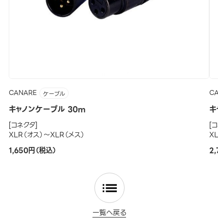
CANARE
C
ケーブル
キャノンケーブル 30m
キ
[コネクタ]
[
XLR（オス）～XLR（メス）
X
1,650円（税込）
2
一覧へ戻る