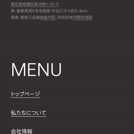
東京都板橋区新河岸1-15-5
車：首都高速5号池袋線 中台ICから約3.4km
電車：都営三田線
高島平駅
,JR埼京線
浮間舟渡駅
MENU
トップページ
私たちについて
会社情報