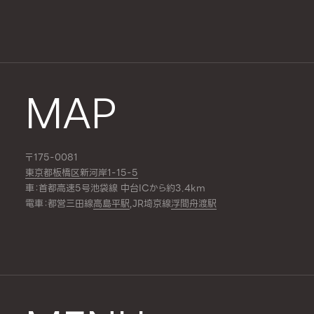
MAP
〒175-0081
東京都板橋区新河岸1-15-5
車：首都高速5号池袋線 中台ICから約3.4km
電車：都営三田線
高島平駅
,JR埼京線
浮間舟渡駅