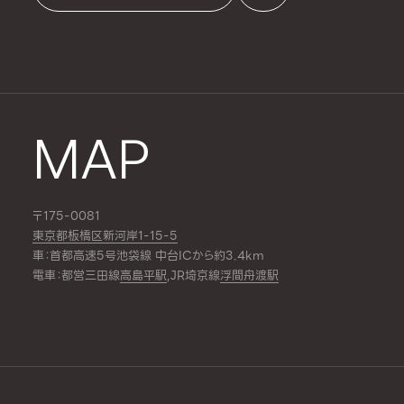
MAP
〒175-0081
東京都板橋区新河岸1-15-5
車：首都高速5号池袋線 中台ICから約3.4km
電車：都営三田線
高島平駅
,JR埼京線
浮間舟渡駅