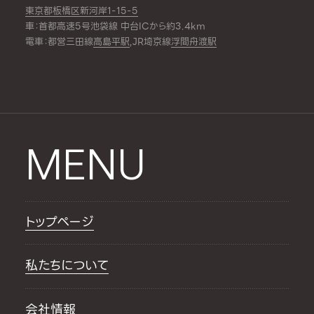
東京都板橋区新河岸1-15-5
車：首都高速5号池袋線 中台ICから約3.4km
電車：都営三田線
高島平駅
,JR埼京線
浮間舟渡駅
MENU
トップページ
私たちについて
会社情報