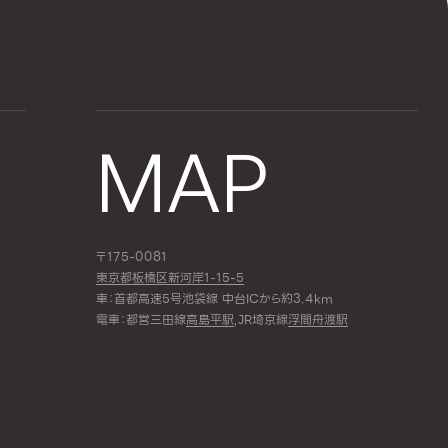
MAP
〒175-0081
東京都板橋区新河岸1-15-5
車：首都高速5号池袋線 中台ICから約3.4km
電車：都営三田線
高島平駅
,JR埼京線
浮間舟渡駅