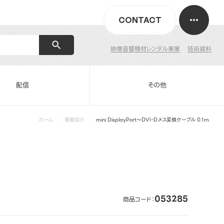
CONTACT
映像音響機材レンタル事業
技術資料
配信
その他
ホーム
事業紹介
mini DisplayPort～DVI-Dメス変換ケーブル 0.1m
053285
商品コード：