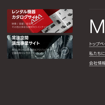
レンタル機器
カタログサイト
M
映像 / 音響 / 配信 /
その他の多彩な機材をラインナップ
常設空間
演出事業サイト
トップペ
ありとあらゆる空間演出プロジェクトを
私たちに
企画段階からサポート
会社情