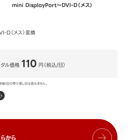
mini DisplayPort～DVI-D（メス）
 DVI-D（メス）変換
110
ンタル価格
円（税込/日）
前後1日の受け渡し日は含みません。
らから