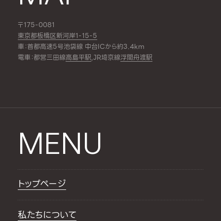
〒175-0081
東京都板橋区新河岸1-15-5
車：首都高速5号池袋線 中台ICから約3.4km
電車：都営三田線
高島平駅
,JR埼京線
浮間舟渡駅
MENU
トップページ
私たちについて