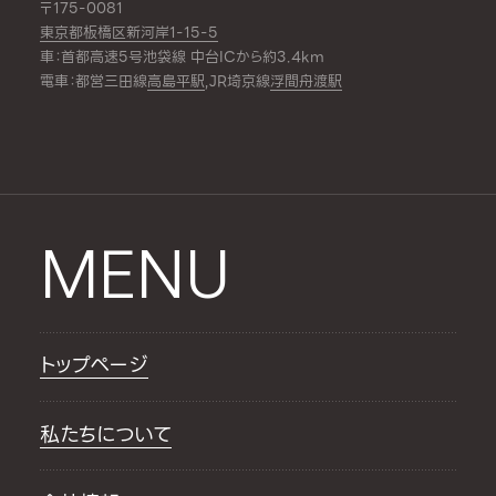
〒175-0081
東京都板橋区新河岸1-15-5
車：首都高速5号池袋線 中台ICから約3.4km
電車：都営三田線
高島平駅
,JR埼京線
浮間舟渡駅
MENU
トップページ
私たちについて