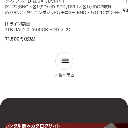
ディスプレイ:D-sub×1/DVI-I×1
1
P1・P2:BNC×各1（SD/HD-SDI）/DVI-I×各1（HDCP非対
9
応）/BNC×各1（コンポジット）/モニター:BNC×各1（コンポジット）
[ドライブ容量]
1TB RAID-0 （500GB HDD × 2）
71,500円（税込）
一覧へ戻る
レンタル機器
カタログサイト