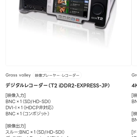
Grass valley
Gr
映像プレーヤー・レコーダー
デジタルレコーダー（T2 iDDR2-EXPRESS-JP）
4
[映像入力]
[
BNC×1（SD/HD-SDI）
BN
DVI-I×1（HDCP非対応）
BNC×1（コンポジット）
[
BN
[映像出力]
スルー:BNC×1（SD/HD-SDI）
[