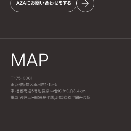
AZAにお問い合わせをする
MAP
〒175-0081
東京都板橋区新河岸1-15-5
車：首都高速5号池袋線 中台ICから約3.4km
電車：都営三田線
高島平駅
,JR埼京線
浮間舟渡駅