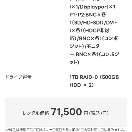
I×1/Displayport×1
P1・P2:BNC×各
1（SD/HD-SDI）/DVI-
I×各1（HDCP非対
応）/BNC×各1（コンポ
ジット）/モニタ
ー:BNC×各1（コンポジ
ット）
ドライブ容量
1TB RAID-0 （500GB
HDD × 2）
71,500
レンタル価格
円（税込/日）
※料金は原則ご利用日のみ。土日祝日を除く前後1日の受け渡し日は含みません。