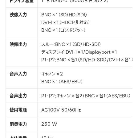
ドライブ容量
1TB RAID-0 （500GB HDD×2）
映像入力
BNC×1（SD/HD-SDI）
DVI-I×1（HDCP非対応）
BNC×1（コンポジット）
映像出力
スルー:BNC×1（SD/HD-SDI）
ディスプレイ:DVI-I×1/Displayport×1
P1・P2:BNC×各1（SD/HD-SDI）/DVI-I×
音声入力
キャノン×2
BNC×1（AES/EBU）
音声出力
P1・P2:キャノン×各2/BNC×各1（AES/EBU）
使用電源
AC100V 50/60Hz
消費電力
250 W