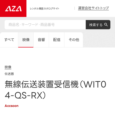
運営会社サイトトップ
レンタル機器カタログサイト
すべて
映像
音響
配信
その他
映像
伝送器
無線伝送装置受信機（WIT0
4-QS-RX）
Accsoon