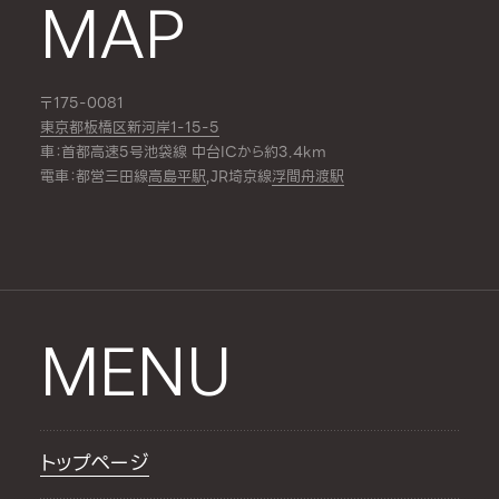
MAP
〒175-0081
東京都板橋区新河岸1-15-5
車：首都高速5号池袋線 中台ICから約3.4km
電車：都営三田線
高島平駅
,JR埼京線
浮間舟渡駅
MENU
トップページ