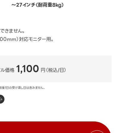
～27インチ（耐荷重8kg）
できません。
0×100mm）対応モニター用。
1,100
タル価格
円（税込/日）
前後1日の受け渡し日は含みません。