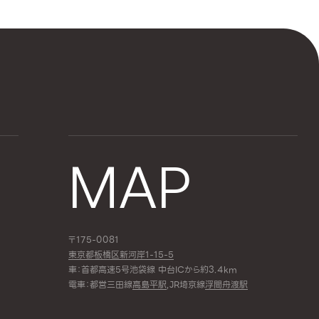
MAP
〒175-0081
東京都板橋区新河岸1-15-5
車：首都高速5号池袋線 中台ICから約3.4km
電車：都営三田線
高島平駅
,JR埼京線
浮間舟渡駅