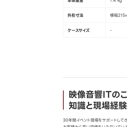
本体重量
1.4 kg
外形寸法
横幅215
ケースサイズ
-
映像音響ITの
知識と現場経験
30年間イベント現場をサポートして