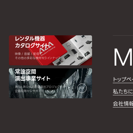
レンタル機器
カタログサイト
M
映像 / 音響 / 配信 /
その他の多彩な機材をラインナップ
常設空間
演出事業サイト
トップペ
ありとあらゆる空間演出プロジェクトを
私たちに
企画段階からサポート
会社情