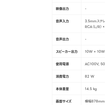
映像出力
-
音声入力
3.5mmステ
RCA（L/R）×
音声出力
-
スピーカー出力
10W + 10W
使用電源
AC100V, 50
消費電力
82 W
本体重量
14.5 kg
画面サイズ
横幅878mm