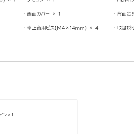
画面カバー × 1
背面金具
卓上台用ビス(M4×14mm) × 4
取扱説明
5ピン×1