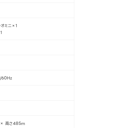
レオミニ×1
1
/60Hz
× 高さ485m