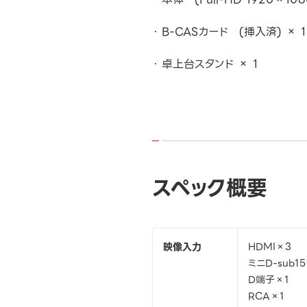
B-CASカード (挿入済) × 1
卓上台スタンド × 1
スペック概要
映像入力
HDMI×3
ミニD-sub1
D端子×1
RCA×1