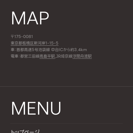
MAP
〒175-0081
東京都板橋区新河岸1-15-5
車：首都高速5号池袋線 中台ICから約3.4km
電車：都営三田線
高島平駅
,JR埼京線
浮間舟渡駅
MENU
トップページ