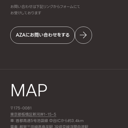
お問い合わせは下記リンクからフォームにて
お受けしております
AZAにお問い合わせをする
MAP
〒175-0081
東京都板橋区新河岸1-15-5
車：首都高速5号池袋線 中台ICから約3.4km
電車：都営三田線
高島平駅
,JR埼京線
浮間舟渡駅