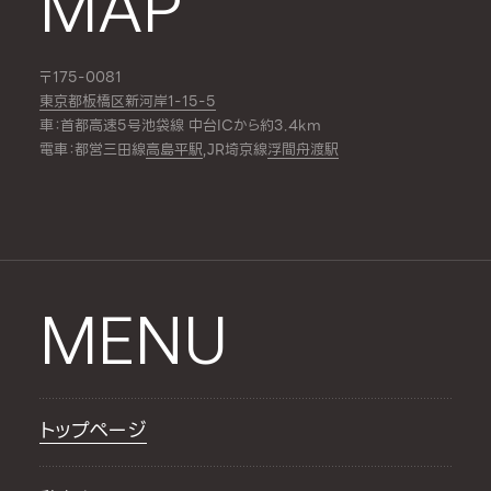
MAP
〒175-0081
東京都板橋区新河岸1-15-5
車：首都高速5号池袋線 中台ICから約3.4km
電車：都営三田線
高島平駅
,JR埼京線
浮間舟渡駅
MENU
トップページ