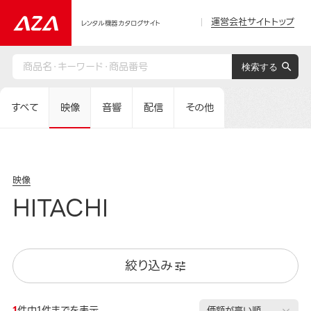
運営会社サイトトップ
レンタル機器カタログサイト
すべて
映像
音響
配信
その他
映像
HITACHI
絞り込み
1
件中1件までを表示