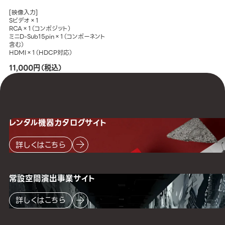
[映像入力]
Sビデオ×1
RCA×1（コンポジット）
ミニD-Sub15pin×1（コンポーネント
含む）
HDMI×1（HDCP対応）
11,000円（税込）
レンタル機器
カタログサイト
詳しくはこちら
常設空間
演出事業サイト
詳しくはこちら