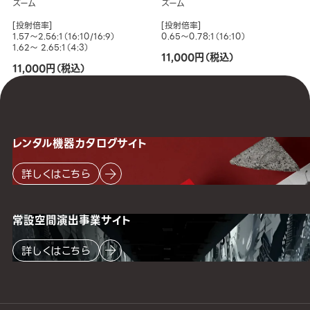
ズーム
ズーム
[投射倍率]
[投射倍率]
1.57～2.56:1（16:10/16:9）
0.65～0.78:1（16:10）
1.62～ 2.65:1（4:3）
11,000円（税込）
11,000円（税込）
レンタル機器
カタログサイト
詳しくはこちら
常設空間
演出事業サイト
詳しくはこちら