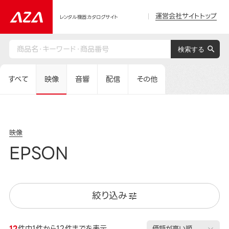
運営会社サイトトップ
レンタル機器カタログサイト
すべて
映像
音響
配信
その他
映像
EPSON
絞り込み
12
件中1件から12件までを表示