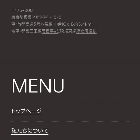
〒175-0081
東京都板橋区新河岸1-15-5
車：首都高速5号池袋線 中台ICから約3.4km
電車：都営三田線
高島平駅
,JR埼京線
浮間舟渡駅
MENU
トップページ
私たちについて