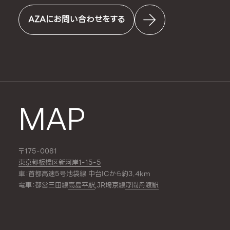
AZAにお問い合わせをする
MAP
〒175-0081
東京都板橋区新河岸1-15-5
車：首都高速5号池袋線 中台ICから約3.4km
電車：都営三田線
高島平駅
,JR埼京線
浮間舟渡駅