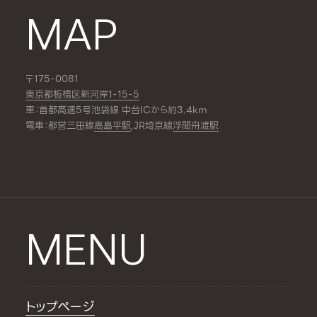
MAP
〒175-0081
東京都板橋区新河岸1-15-5
車：首都高速5号池袋線 中台ICから約3.4km
電車：都営三田線
高島平駅
,JR埼京線
浮間舟渡駅
MENU
トップページ