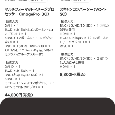
マルチフォーマットイメージプロ
スキャンコンバーター（VC-1-
セッサー（ImagePro-3G）
SC）
[映像入力]
[映像入力]
DVI-I × 1
BNC（3G/HD/SD-SDI）× 1 ※出力
ミニD-sub15pin（コンポーネント/コ
端子と兼用
ンポジット）× 1
HDMI × 1
5BNC（コンポーネント・コンポジット
ミニD-sub15pin × 1（コンポーネン
含む）× 1
ト / コンポジット）× 1
BNC × 1（3G/HD/SD-SDI）× 1
RCA × 1
（※DVI-I、ミニD-sub15pin、5BNC
はアクティブループスルー付）
[映像出力]
BNC（3G/HD/SD-SDI）× 2 ※1つ
[映像出力]
は入力端子と兼用
DVI-D × 1
HDMI × 1
ミニD-sub15pin × 1
8,800円（税込）
BNC（3G/HD/SD-SDI） ×1
5BNC × 1
ミニD-sub15pin（コンポジット） × 1
4ピンミニDIN（Sビデオ）× 1
44,000円（税込）