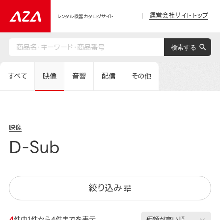
運営会社サイトトップ
レンタル機器カタログサイト
すべて
映像
音響
配信
その他
映像
D-Sub
絞り込み
4
件中1件から4件までを表示