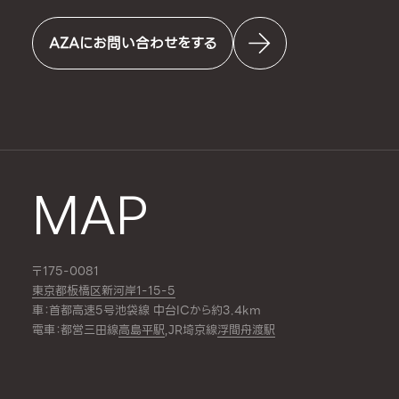
AZAにお問い合わせをする
MAP
〒175-0081
東京都板橋区新河岸1-15-5
車：首都高速5号池袋線 中台ICから約3.4km
電車：都営三田線
高島平駅
,JR埼京線
浮間舟渡駅