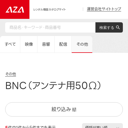
運営会社サイトトップ
レンタル機器カタログサイト
すべて
映像
音響
配信
その他
その他
BNC（アンテナ用50Ω）
絞り込み
5
件中1件から5件までを表示