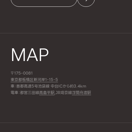
MAP
〒175-0081
東京都板橋区新河岸1-15-5
車：首都高速5号池袋線 中台ICから約3.4km
電車：都営三田線
高島平駅
,JR埼京線
浮間舟渡駅