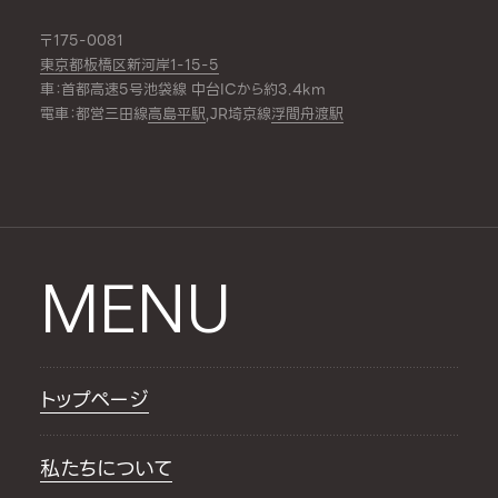
〒175-0081
東京都板橋区新河岸1-15-5
車：首都高速5号池袋線 中台ICから約3.4km
電車：都営三田線
高島平駅
,JR埼京線
浮間舟渡駅
MENU
トップページ
私たちについて