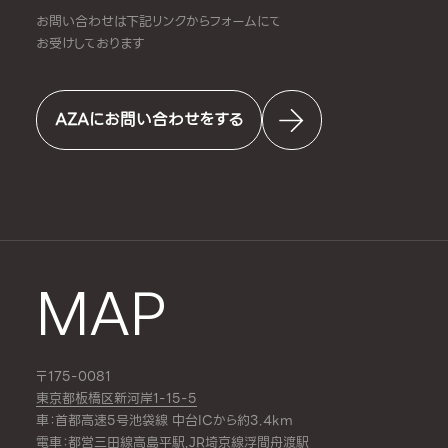
お問い合わせは下記リンクからフォームにて
お受けしております
AZAにお問い合わせをする
MAP
〒175-0081
東京都板橋区新河岸1-15-5
車：首都高速5号池袋線 中台ICから約3.4km
電車：都営三田線
高島平駅
,JR埼京線
浮間舟渡駅