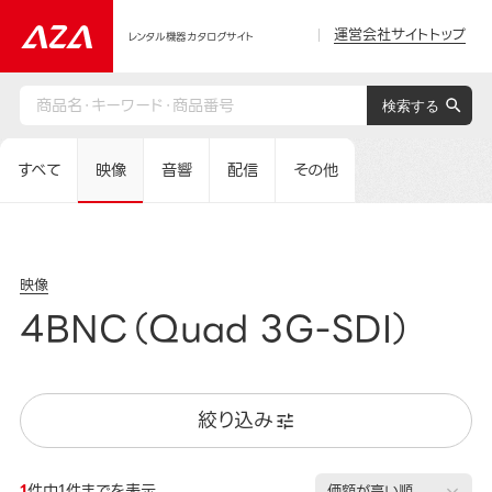
運営会社サイトトップ
レンタル機器カタログサイト
すべて
映像
音響
配信
その他
映像
4BNC（Quad 3G-SDI）
絞り込み
1
件中1件までを表示