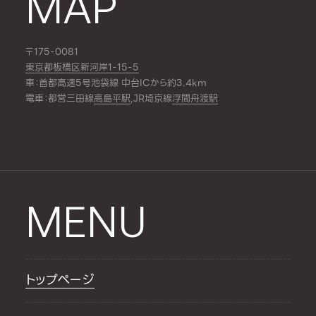
MAP
〒175-0081
東京都板橋区新河岸1-15-5
車：首都高速5号池袋線 中台ICから約3.4km
電車：都営三田線
高島平駅
,JR埼京線
浮間舟渡駅
MENU
トップページ