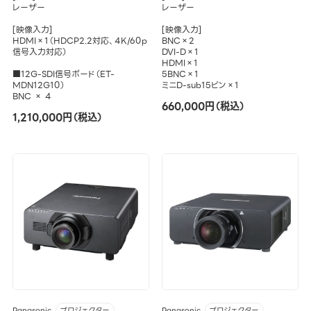
レーザー
レーザー
[映像入力]
[映像入力]
HDMI×1（HDCP2.2対応、4K/60p
BNC×2
信号入力対応）
DVI-D×1
HDMI×1
■12G-SDI信号ボード（ET-
5BNC×1
MDN12G10）
ミニD-sub15ピン×1
BNC × 4
660,000円（税込）
1,210,000円（税込）
Panasonic
Panasonic
プロジェクター
プロジェクター