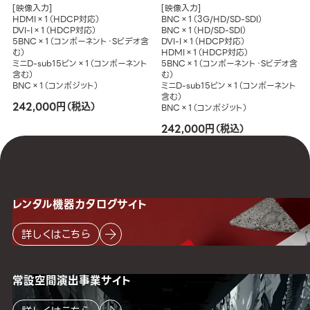
[映像入力]
[映像入力]
HDMI×1（HDCP対応）
BNC×1（3G/HD/SD-SDI）
DVI-I×1（HDCP対応）
BNC×1（HD/SD-SDI）
5BNC×1（コンポーネント・Sビデオ含
DVI-I×1（HDCP対応）
む）
HDMI×1（HDCP対応）
ミニD-sub15ピン×1（コンポーネント
5BNC×1（コンポーネント・Sビデオ含
含む）
む）
BNC×1（コンポジット）
ミニD-sub15ピン×1（コンポーネント
含む）
242,000円（税込）
BNC×1（コンポジット）
242,000円（税込）
レンタル機器
カタログサイト
詳しくはこちら
常設空間
演出事業サイト