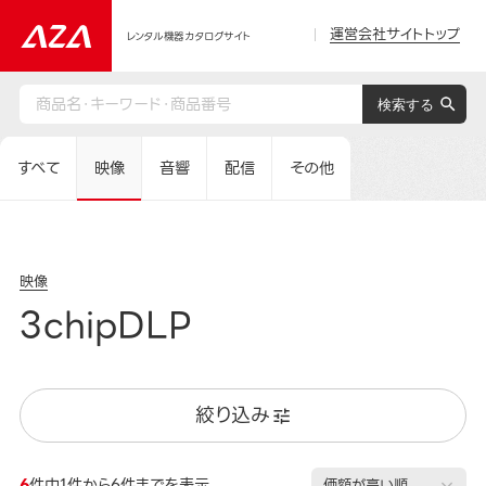
運営会社サイトトップ
レンタル機器カタログサイト
すべて
映像
音響
配信
その他
映像
3chipDLP
絞り込み
6
件中1件から6件までを表示