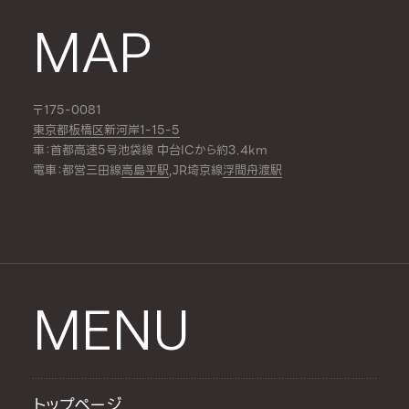
MAP
〒175-0081
東京都板橋区新河岸1-15-5
車：首都高速5号池袋線 中台ICから約3.4km
電車：都営三田線
高島平駅
,JR埼京線
浮間舟渡駅
MENU
トップページ