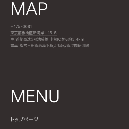
MAP
〒175-0081
東京都板橋区新河岸1-15-5
車：首都高速5号池袋線 中台ICから約3.4km
電車：都営三田線
高島平駅
,JR埼京線
浮間舟渡駅
MENU
トップページ