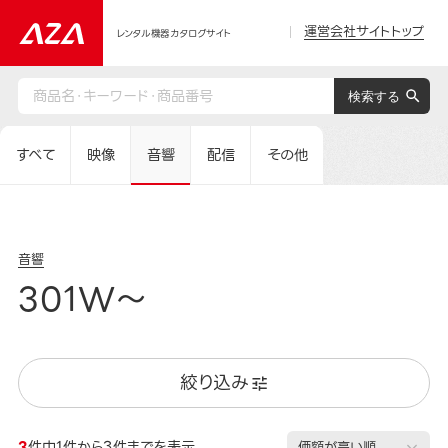
運営会社サイトトップ
レンタル機器カタログサイト
すべて
映像
音響
配信
その他
音響
301W～
絞り込み
3
件中1件から3件までを表示