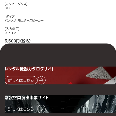
[インピーダンス]
8Ω
[タイプ]
パッシブ・モニタースピーカー
[入力端子]
スピコン
5,500円（税込）
レンタル機器
カタログサイト
詳しくはこちら
常設空間
演出事業サイト
詳しくはこちら