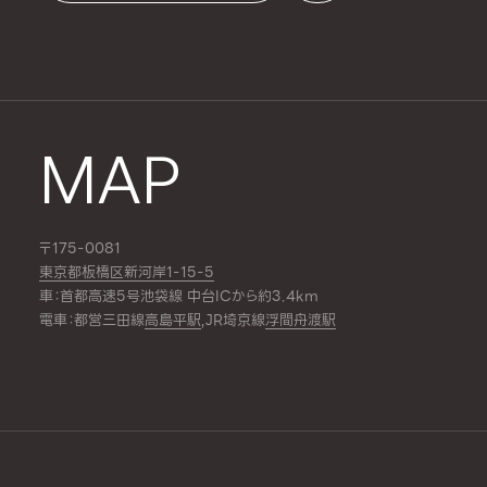
MAP
〒175-0081
東京都板橋区新河岸1-15-5
車：首都高速5号池袋線 中台ICから約3.4km
電車：都営三田線
高島平駅
,JR埼京線
浮間舟渡駅