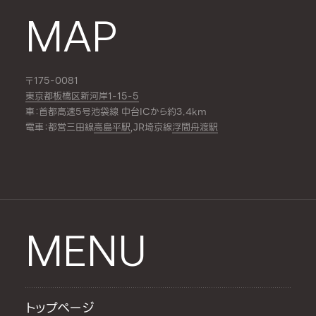
MAP
〒175-0081
東京都板橋区新河岸1-15-5
車：首都高速5号池袋線 中台ICから約3.4km
電車：都営三田線
高島平駅
,JR埼京線
浮間舟渡駅
MENU
トップページ