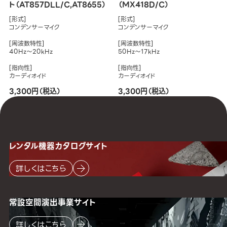
ト（AT857DLL/C,AT8655）
（MX418D/C）
[形式]
[形式]
コンデンサーマイク
コンデンサーマイク
[周波数特性]
[周波数特性]
40Hz～20kHz
50Hz～17kHz
[指向性]
[指向性]
カーディオイド
カーディオイド
3,300円（税込）
3,300円（税込）
レンタル機器
カタログサイト
詳しくはこちら
常設空間
演出事業サイト
詳しくはこちら