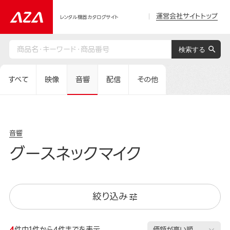
運営会社サイトトップ
レンタル機器カタログサイト
すべて
映像
音響
配信
その他
音響
グースネックマイク
絞り込み
4
件中1件から4件までを表示