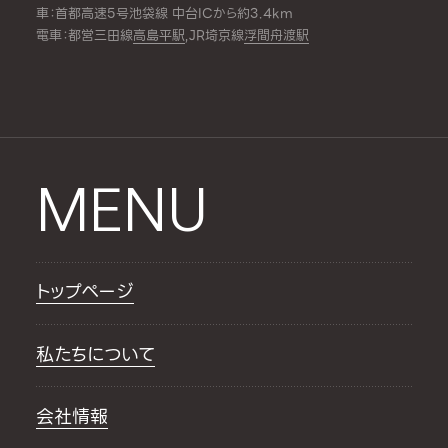
車：首都高速5号池袋線 中台ICから約3.4km
電車：都営三田線
高島平駅
,JR埼京線
浮間舟渡駅
MENU
トップページ
私たちについて
会社情報