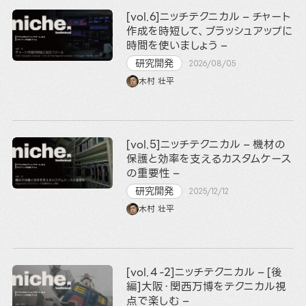
[vol.6]ニッチテクニカル – チャート
作成を時短して、ブラッシュアップに
時間を使いましょう –
研究開発
2026/08/05
木村 壮平
[vol.5]ニッチテクニカル – 機材の
保護と効率を支えるカスタムケース
の重要性 –
研究開発
2025/12/12
木村 壮平
[vol.４-2]ニッチテクニカル – [後
編]大阪・関西万博をテクニカル視
点で楽しむ –