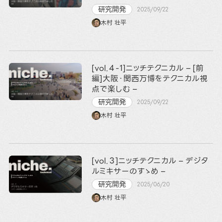
研究開発
2025/09/22
木村 壮平
[vol.４-1]ニッチテクニカル – [前
編]大阪・関西万博をテクニカル視
点で楽しむ –
研究開発
2025/09/22
木村 壮平
[vol.３]ニッチテクニカル – デジタ
ルミキサーのすゝめ –
研究開発
2025/06/20
木村 壮平