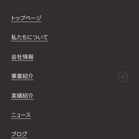
トップページ
私たちについて
会社情報
事業紹介
実績紹介
ニュース
ブログ