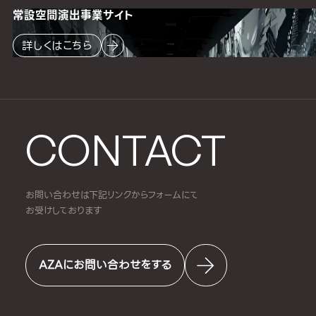
常設空間
演出事業サイト
詳しくはこちら
CONTACT
お問い合わせは下記リンクからフォームにて
お受けしております
AZAにお問い合わせをする