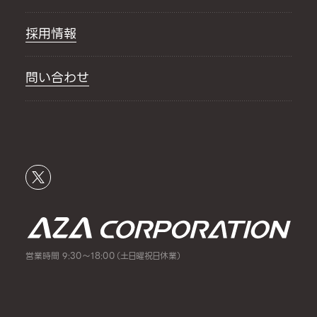
採用情報
問い合わせ
営業時間 9:30～18:00（土日曜祝日休業）