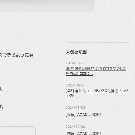
人気の記事
決できるように努
2024/01/23
30年間使い続けた会社ロゴを変更した
理由と新ロゴに...
2024/10/21
す。
[#3] 自動化・ロボティクス化推進プロジ
ェクト ...
す。
2024/05/08
[後編] AZA関西進出！
2024/02/26
[前編] AZA関西進出！