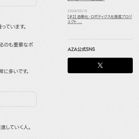
2024/03/15
[#2] 自動化・ロボティクス化推進プロジ
ェクト ...
っています。
るのも重要なポ
AZA公式SNS
常に多いです。
進していく人。