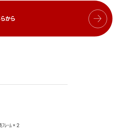
らから
ﾌﾚｰﾑ×2