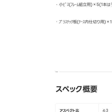
小ﾋﾞｽ(ﾌﾚｰﾑ組立用)×5(1本は
ﾌﾟﾗｽﾁｯｸ板(ｹｰｽ内仕切り用)×1
スペック概要
アスペクト比
4:3