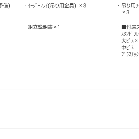
予備)
ｲｰｼﾞｰﾌﾗｲ(吊り用金具) ×3
吊り用ﾜｲ
×3
組立説明書×1
■付属ス
ｽﾀﾝﾄﾞﾌ
大ﾋﾞｽ
中ﾋﾞｽ 
ﾌﾟﾗｽﾁ