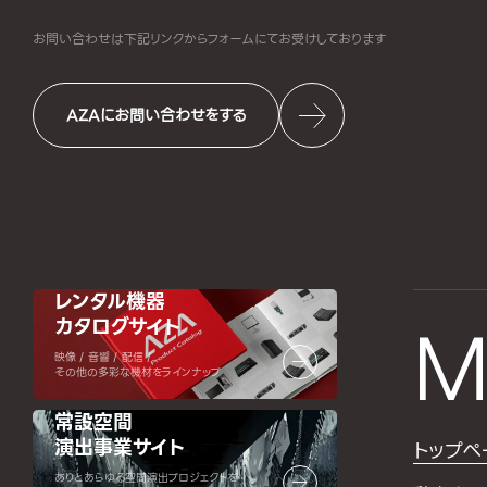
お問い合わせは下記リンクからフォームにて
お受けしております
AZAにお問い合わせをする
レンタル機器
カタログサイト
M
映像 / 音響 / 配信 /
その他の多彩な機材をラインナップ
常設空間
演出事業サイト
トップペ
ありとあらゆる空間演出プロジェクトを