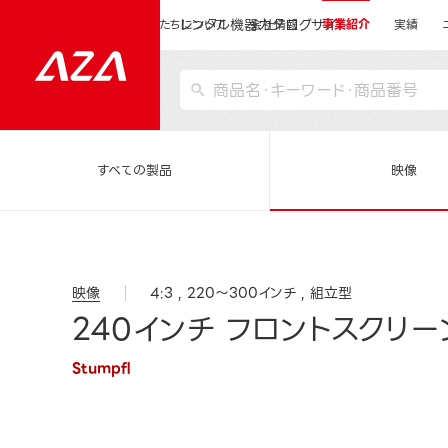
レンタル機器カタログサイト
運営会社サイトトップ
私たちについて
会社情報
事業紹介
実績
すべての製品
映像
映像
4:3
220～300インチ
組立型
240インチ フロントスクリーン
Stumpfl