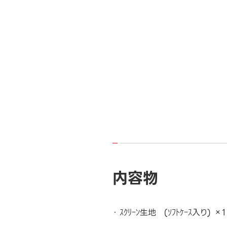
内容物
ｽｸﾘｰﾝ生地 (ｿﾌﾄｹｰｽ入り) ×1