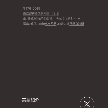
〒175-0081
東京都板橋区新河岸1-15-5
車：首都高速5号池袋線 中台ICから約3.4km
電車：都営三田線
高島平駅
,JR埼京線
浮間舟渡駅
実績紹介