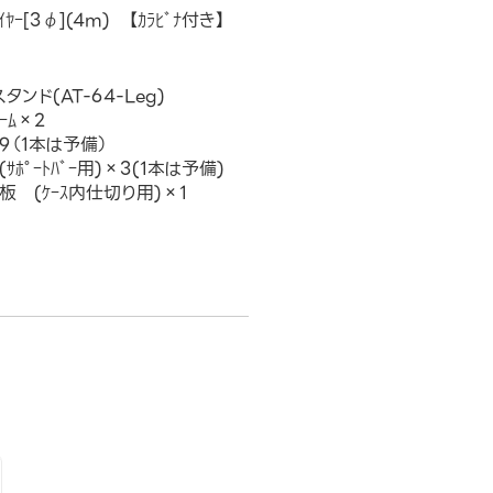
ﾔｰ[3φ](4m) 【ｶﾗﾋﾞﾅ付き】
タンド(AT-64-Leg)
ﾚｰﾑ×2
×9（1本は予備）
(ｻﾎﾟｰﾄﾊﾞｰ用)×3(1本は予備)
ｯｸ板 (ｹｰｽ内仕切り用)×1