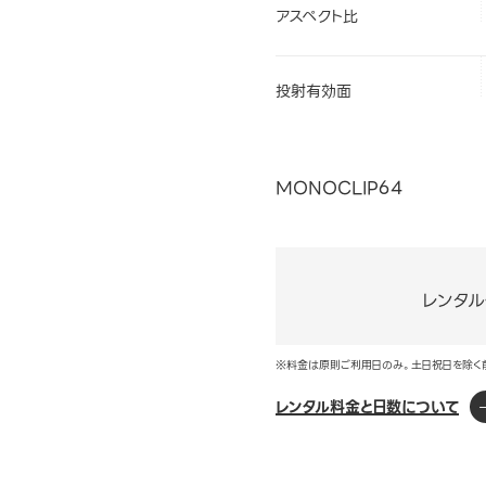
アスペクト比
投射有効面
MONOCLIP64
レンタ
※料金は原則ご利用日のみ。土日祝日を除く
レンタル料金と日数について