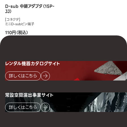
D-sub 中継アダプタ（15P-
JJ）
[コネクタ]
ミニD-subピン端子
110円（税込）
レンタル機器
カタログサイト
詳しくはこちら
常設空間
演出事業サイト
詳しくはこちら