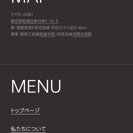
〒175-0081
東京都板橋区新河岸1-15-5
車：首都高速5号池袋線 中台ICから約3.4km
電車：都営三田線
高島平駅
,JR埼京線
浮間舟渡駅
MENU
トップページ
私たちについて