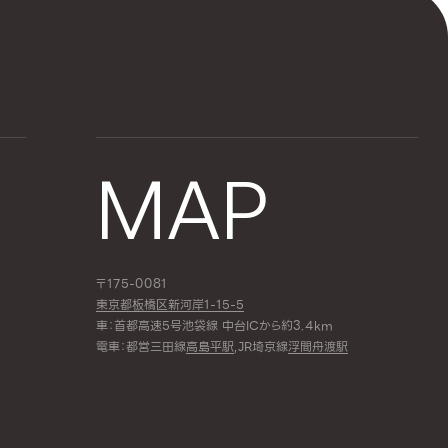
MAP
〒175-0081
東京都板橋区新河岸1-15-5
車：首都高速5号池袋線 中台ICから約3.4km
電車：都営三田線
高島平駅
,JR埼京線
浮間舟渡駅