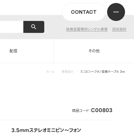
CONTACT
映像音響機材レンタル事業
技術資料
配信
その他
ホーム
事業紹介
ミニピン～フォン変換ケーブル 3m
C00803
商品コード：
3.5mmステレオミニピン～フォン