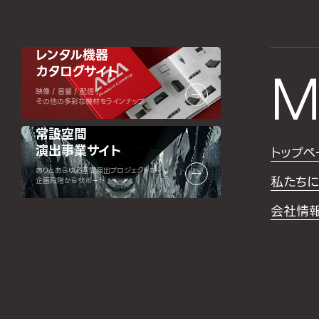
レンタル機器
カタログサイト
M
映像 / 音響 / 配信 /
その他の多彩な機材をラインナップ
常設空間
演出事業サイト
トップペ
ありとあらゆる空間演出プロジェクトを
私たちに
企画段階からサポート
会社情