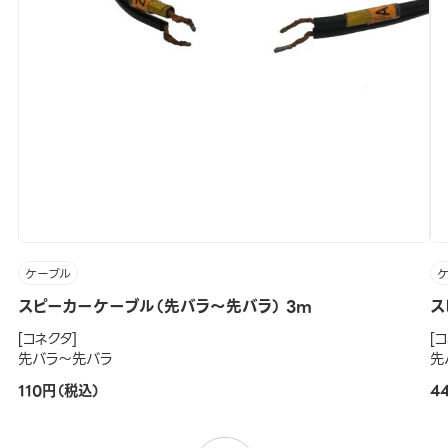
ケーブル
スピーカーケーブル（先バラ～先バラ） 3m
ス
[コネクタ]
[
先バラ～先バラ
先
110円（税込）
4