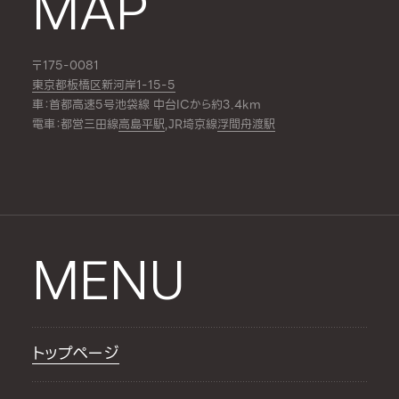
MAP
〒175-0081
東京都板橋区新河岸1-15-5
車：首都高速5号池袋線 中台ICから約3.4km
電車：都営三田線
高島平駅
,JR埼京線
浮間舟渡駅
MENU
トップページ