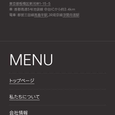
東京都板橋区新河岸1-15-5
車：首都高速5号池袋線 中台ICから約3.4km
電車：都営三田線
高島平駅
,JR埼京線
浮間舟渡駅
MENU
トップページ
私たちについて
会社情報