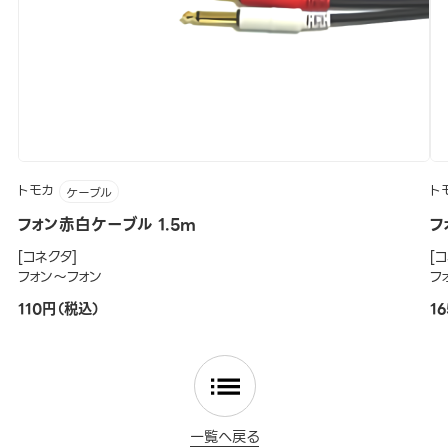
トモカ
ト
ケーブル
フォン赤白ケーブル 1.5m
フ
[コネクタ]
[
フォン～フォン
フ
110円（税込）
1
一覧へ戻る