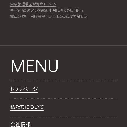
東京都板橋区新河岸1-15-5
車：首都高速5号池袋線 中台ICから約3.4km
電車：都営三田線
高島平駅
,JR埼京線
浮間舟渡駅
MENU
トップページ
私たちについて
会社情報