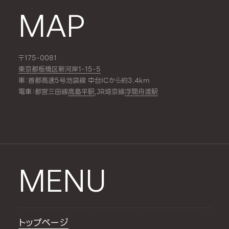
MAP
〒175-0081
東京都板橋区新河岸1-15-5
車：首都高速5号池袋線 中台ICから約3.4km
電車：都営三田線
高島平駅
,JR埼京線
浮間舟渡駅
MENU
トップページ