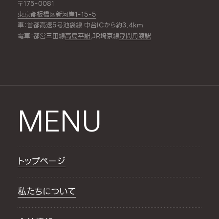
〒175-0081
東京都板橋区新河岸1-15-5
車：首都高速5号池袋線 中台ICから約3.4km
電車：都営三田線
高島平駅
,JR埼京線
浮間舟渡駅
MENU
トップページ
私たちについて