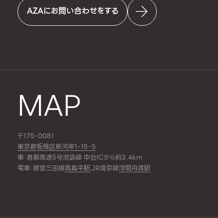
AZAにお問い合わせをする
MAP
〒175-0081
東京都板橋区新河岸1-15-5
車：首都高速5号池袋線 中台ICから約3.4km
電車：都営三田線
高島平駅
,JR埼京線
浮間舟渡駅