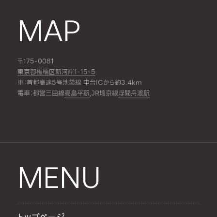
MAP
〒175-0081
東京都板橋区新河岸1-15-5
車：首都高速5号池袋線 中台ICから約3.4km
電車：都営三田線
高島平駅
,JR埼京線
浮間舟渡駅
MENU