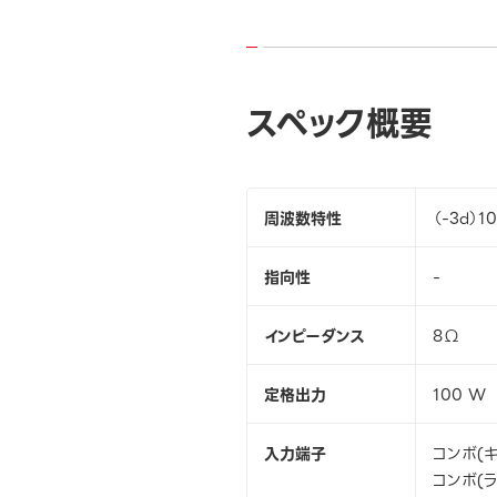
スペック概要
周波数特性
（-3d）10
指向性
-
インピーダンス
8Ω
定格出力
100 W
入力端子
コンボ(キ
コンボ(ラ