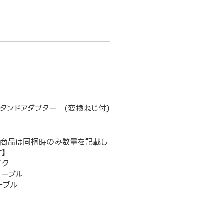
タンドアダプター (変換ねじ付)
下商品は同梱時のみ数量を記載し
】
イク
ケーブル
ーブル