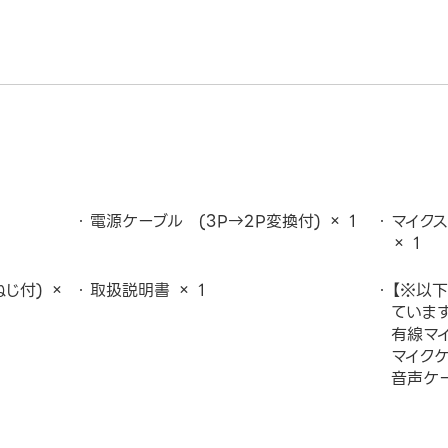
電源ケーブル (3P→2P変換付) × 1
マイクス
× 1
じ付) ×
取扱説明書 × 1
【※以
ています
有線マ
マイク
音声ケ