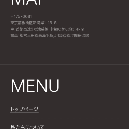
〒175-0081
東京都板橋区新河岸1-15-5
車：首都高速5号池袋線 中台ICから約3.4km
電車：都営三田線
高島平駅
,JR埼京線
浮間舟渡駅
MENU
トップページ
私たちについて