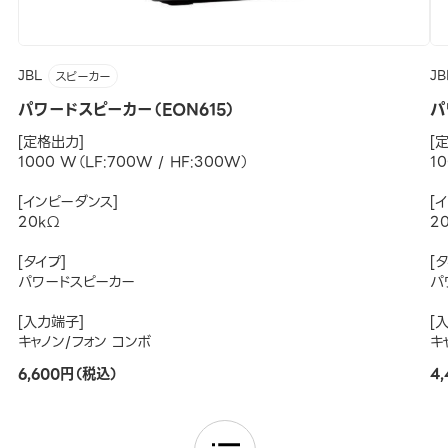
JBL
JB
スピーカー
パワードスピーカー（EON615）
パ
[定格出力]
[
1000 W（LF:700W / HF:300W）
1
[インピーダンス]
[
20kΩ
2
[タイプ]
[
パワードスピーカー
パ
[入力端子]
[
キャノン/フォン コンボ
キ
6,600円（税込）
4