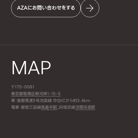
AZAにお問い合わせをする
MAP
〒175-0081
東京都板橋区新河岸1-15-5
車：首都高速5号池袋線 中台ICから約3.4km
電車：都営三田線
高島平駅
,JR埼京線
浮間舟渡駅