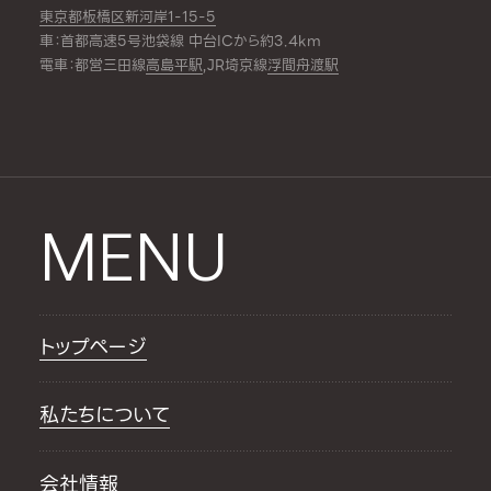
東京都板橋区新河岸1-15-5
車：首都高速5号池袋線 中台ICから約3.4km
電車：都営三田線
高島平駅
,JR埼京線
浮間舟渡駅
MENU
トップページ
私たちについて
会社情報