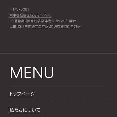
〒175-0081
東京都板橋区新河岸1-15-5
車：首都高速5号池袋線 中台ICから約3.4km
電車：都営三田線
高島平駅
,JR埼京線
浮間舟渡駅
MENU
トップページ
私たちについて