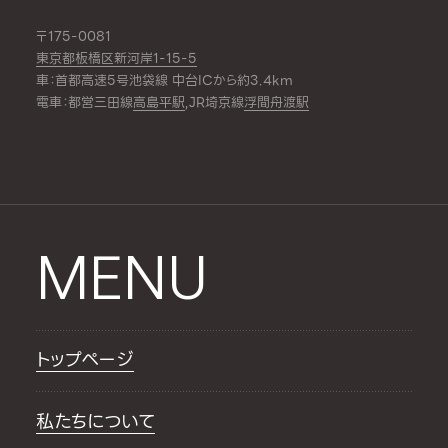
〒175-0081
東京都板橋区新河岸1-15-5
車：首都高速5号池袋線 中台ICから約3.4km
電車：都営三田線
高島平駅
,JR埼京線
浮間舟渡駅
MENU
トップページ
私たちについて