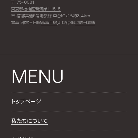
〒175-0081
東京都板橋区新河岸1-15-5
車：首都高速5号池袋線 中台ICから約3.4km
電車：都営三田線
高島平駅
,JR埼京線
浮間舟渡駅
MENU
トップページ
私たちについて